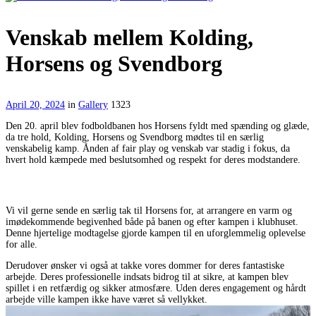
Venskab mellem Kolding,
Horsens og Svendborg
April 20, 2024
in
Gallery
1323
Den 20. april blev fodboldbanen hos Horsens fyldt med spænding og glæde,
da tre hold, Kolding, Horsens og Svendborg mødtes til en særlig
venskabelig kamp. Ånden af fair play og venskab var stadig i fokus, da
hvert hold kæmpede med beslutsomhed og respekt for deres modstandere.
Vi vil gerne sende en særlig tak til Horsens for, at arrangere en varm og
imødekommende begivenhed både på banen og efter kampen i klubhuset.
Denne hjertelige modtagelse gjorde kampen til en uforglemmelig oplevelse
for alle.
Derudover ønsker vi også at takke vores dommer for deres fantastiske
arbejde. Deres professionelle indsats bidrog til at sikre, at kampen blev
spillet i en retfærdig og sikker atmosfære. Uden deres engagement og hårdt
arbejde ville kampen ikke have været så vellykket.